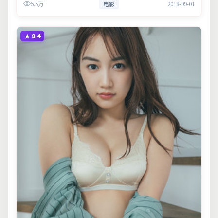
5.5万
电影
2018-09-01
与现实意义。
★
8.4