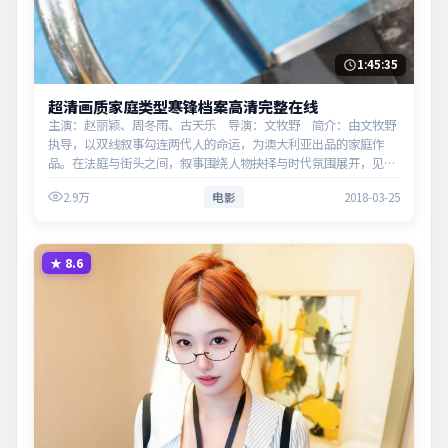
1:45:35
超清画质家庭类型寒锋档案高清完整在线
主演：赵丽颖、周冬雨、古天乐 导演：文牧野 简介：由文牧野
执导，以双线叙事勾连两代人的命运，为澳大利亚出品的家庭作
品。在法庭与街头之间，叙事围绕人物抉择与时代氛围展开，见证
小人物的尊严突围。主演以细腻表演撑起情感层次，兼顾观赏性与
2.9万
电影
2018-03-25
现实意义。
★
8.6