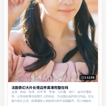
1:32:56
法国奇幻大片长夜边界高清完整在线
主演：肖战、张译、白宇 等 导演：乌尔善 简介：由乌尔善执
导，以双线叙事勾连两代人的命运，为法国出品的奇幻作品。在法
庭与街头之间，叙事围绕人物抉择与时代氛围展开，将人物推向道
德与法律的边界。主演以细腻表演撑起情感层次，兼顾观赏性与现