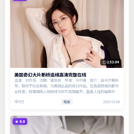
2:53:04
美国奇幻大片断桥追缉高清完整在线
主演：刘亦菲、沈腾、雷佳音 导演：乌尔善 简介：由乌尔善执
导，取材于社会新闻，为美国出品的奇幻作品。在高度疏离的都市
丛林里，叙事围绕人物抉择与时代氛围展开，直面人性的幽微灰
域。主演以细腻表演撑起情感层次，兼顾观赏性与现实意义。
9万
电影
2025-03-06
★
9.8