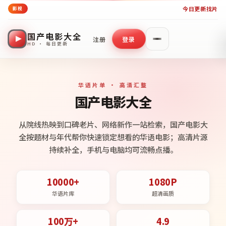
今日更新
找片
影视
国产电影大全
注册
登录
HD · 每日更新
华语片单 · 高清汇整
国产电影大全
从院线热映到口碑老片、网络新作一站检索，国产电影大
全按题材与年代帮你快速锁定想看的华语电影；高清片源
持续补全，手机与电脑均可流畅点播。
10000+
1080P
华语片库
超清画质
100万+
4.9