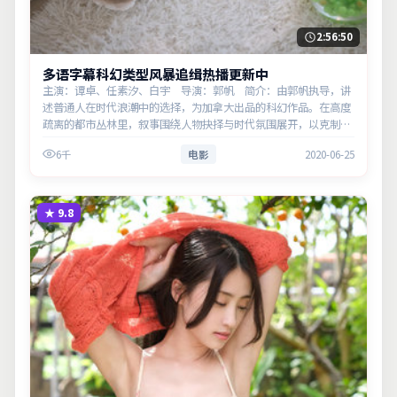
2:56:50
多语字幕科幻类型风暴追缉热播更新中
主演：谭卓、任素汐、白宇 导演：郭帆 简介：由郭帆执导，讲
述普通人在时代浪潮中的选择，为加拿大出品的科幻作品。在高度
疏离的都市丛林里，叙事围绕人物抉择与时代氛围展开，以克制镜
头呈现群像张力。主演以细腻表演撑起情感层次，兼顾观赏性与现
6千
电影
2020-06-25
实意…
★
9.8