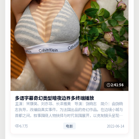
2:41:56
多语字幕奇幻类型暗夜边界多终端播放
主演：宋康昊、刘亦菲、长泽雅美 导演：饶晓志 简介：由饶晓
志执导，改编自真实事件，为法国出品的奇幻作品。在边境小城与
首都之间，叙事围绕人物抉择与时代氛围展开，以克制镜头呈现群
像张力。主演以细腻表演撑起情感层次，兼顾观赏性与现实意义。
6.7万
电影
2022-06-14