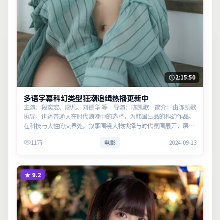
2:15:50
多语字幕科幻类型狂潮追缉热播更新中
主演：段奕宏、廖凡、刘德华 等 导演：陈凯歌 简介：由陈凯歌
执导，讲述普通人在时代浪潮中的选择，为韩国出品的科幻作品。
在科技与人性的交界处，叙事围绕人物抉择与时代氛围展开，层层
剥开谎言与真相。主演以细腻表演撑起情感层次，兼顾观赏性与现
11万
电影
2024-09-13
实意义。
★
9.2