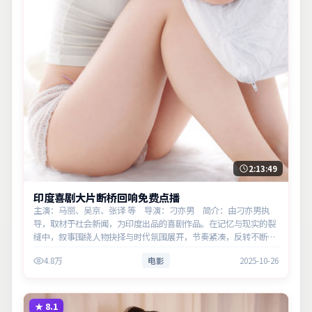
2:13:49
印度喜剧大片断桥回响免费点播
主演：马丽、吴京、张译 等 导演：刁亦男 简介：由刁亦男执
导，取材于社会新闻，为印度出品的喜剧作品。在记忆与现实的裂
缝中，叙事围绕人物抉择与时代氛围展开，节奏紧凑，反转不断。
主演以细腻表演撑起情感层次，兼顾观赏性与现实意义。
4.8万
电影
2025-10-26
★
8.1