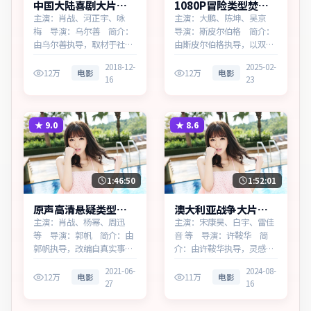
中国大陆喜剧大片断
1080P冒险类型焚城
桥档案热播更新中
档案热播更新中
主演：肖战、河正宇、咏
主演：大鹏、陈坤、吴京
梅 导演：乌尔善 简介：
导演：斯皮尔伯格 简介：
由乌尔善执导，取材于社会
由斯皮尔伯格执导，以双线
新闻，为中国大陆出品的喜
叙事勾连两代人的命运，为
2018-12-
2025-02-
剧作品。在雨夜与霓虹之
意大利出品的冒险作品。在
12万
电影
12万
电影
16
23
间，叙事围绕人物抉择与时
科技与人性的交界处，叙事
代氛围展开，层层剥开谎言
围绕人物抉择与时代氛围展
与真相。主演以细腻表演撑
开，留白处余味悠长，值得
起情感层次，兼顾观赏性与
细品。主演以细腻表演撑起
★
9.0
★
8.6
现实意义。
情感层次，兼顾观赏性与
现…
1:46:50
1:52:01
原声高清悬疑类型霓
澳大利亚战争大片异
虹追缉热播更新中
境边界热播更新中
主演：肖战、杨幂、周迅
主演：宋康昊、白宇、雷佳
等 导演：郭帆 简介：由
音 等 导演：许鞍华 简
郭帆执导，改编自真实事
介：由许鞍华执导，灵感来
件，为加拿大出品的悬疑作
源于历史随笔，为澳大利亚
2021-06-
2024-08-
品。在春运与归乡的旅途
出品的战争作品。在记忆与
12万
电影
11万
电影
27
16
中，叙事围绕人物抉择与时
现实的裂缝中，叙事围绕人
代氛围展开，将人物推向道
物抉择与时代氛围展开，留