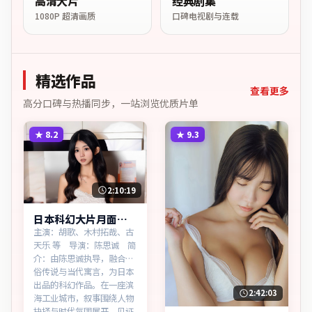
高清大片
经典剧集
1080P 超清画质
口碑电视剧与连载
精选作品
查看更多
高分口碑与热播同步，一站浏览优质片单
★
8.2
★
9.3
2:10:19
日本科幻大片月面回
响蓝光资源看
主演：胡歌、木村拓哉、古
天乐 等 导演：陈思诚 简
介：由陈思诚执导，融合民
俗传说与当代寓言，为日本
出品的科幻作品。在一座滨
2:42:03
海工业城市，叙事围绕人物
抉择与时代氛围展开，见证