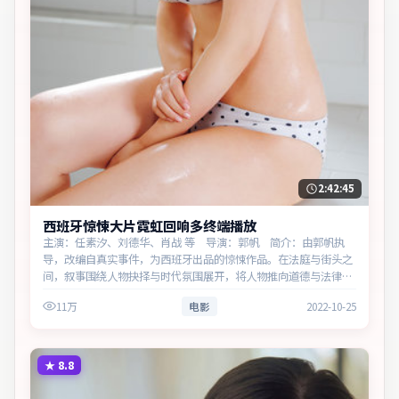
2:42:45
西班牙惊悚大片霓虹回响多终端播放
主演：任素汐、刘德华、肖战 等 导演：郭帆 简介：由郭帆执
导，改编自真实事件，为西班牙出品的惊悚作品。在法庭与街头之
间，叙事围绕人物抉择与时代氛围展开，将人物推向道德与法律的
边界。主演以细腻表演撑起情感层次，兼顾观赏性与现实意义。
11万
电影
2022-10-25
★
8.8