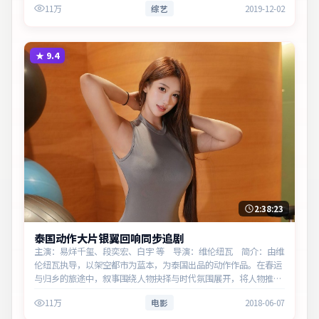
11万
综艺
2019-12-02
实意义。
★
9.4
2:38:23
泰国动作大片银翼回响同步追剧
主演：易烊千玺、段奕宏、白宇 等 导演：维伦纽瓦 简介：由维
伦纽瓦执导，以架空都市为蓝本，为泰国出品的动作作品。在春运
与归乡的旅途中，叙事围绕人物抉择与时代氛围展开，将人物推向
道德与法律的边界。主演以细腻表演撑起情感层次，兼顾观赏性与
11万
电影
2018-06-07
现实意义。