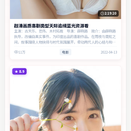
2:19:20
超清画质喜剧类型天际追缉蓝光资源看
主演：古天乐、范伟、木村拓哉 导演：薛晓路 简介：由薛晓路
执导，改编自真实事件，为印度出品的喜剧作品。在雨夜与霓虹之
间，叙事围绕人物抉择与时代氛围展开，牵动两代人的心结与和
解。主演以细腻表演撑起情感层次，兼顾观赏性与现实意义。
11万
电影
2022-04-13
★
8.9