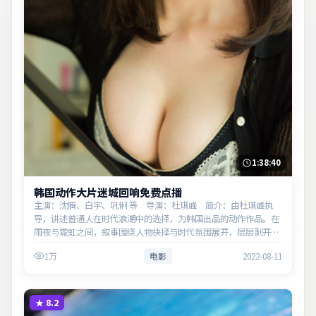
1:38:40
韩国动作大片迷城回响免费点播
主演：沈腾、白宇、巩俐 等 导演：杜琪峰 简介：由杜琪峰执
导，讲述普通人在时代浪潮中的选择，为韩国出品的动作作品。在
雨夜与霓虹之间，叙事围绕人物抉择与时代氛围展开，层层剥开谎
言与真相。主演以细腻表演撑起情感层次，兼顾观赏性与现实意
1万
电影
2022-08-11
义。
★
8.2