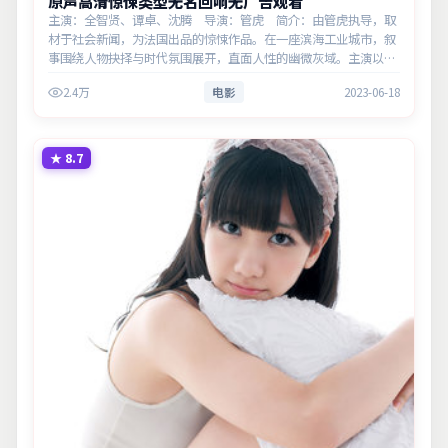
原声高清惊悚类型无名回响无广告观看
主演：全智贤、谭卓、沈腾 导演：管虎 简介：由管虎执导，取
材于社会新闻，为法国出品的惊悚作品。在一座滨海工业城市，叙
事围绕人物抉择与时代氛围展开，直面人性的幽微灰域。主演以细
腻表演撑起情感层次，兼顾观赏性与现实意义。
2.4万
电影
2023-06-18
★
8.7