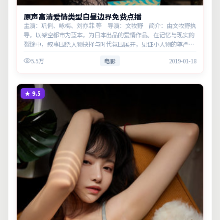
原声高清爱情类型白昼边界免费点播
主演：巩俐、咏梅、刘亦菲 等 导演：文牧野 简介：由文牧野执
导，以架空都市为蓝本，为日本出品的爱情作品。在记忆与现实的
裂缝中，叙事围绕人物抉择与时代氛围展开，见证小人物的尊严突
围。主演以细腻表演撑起情感层次，兼顾观赏性与现实意义。
5.5万
电影
2019-01-18
★
9.5