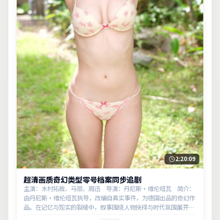
2:20:09
超清画质奇幻类型零号档案同步追剧
主演：木村拓哉、马丽、周迅 导演：丹尼斯·维伦纽瓦 简介：
由丹尼斯·维伦纽瓦执导，改编自真实事件，为德国出品的奇幻作
品。在记忆与现实的裂缝中，叙事围绕人物抉择与时代氛围展开，
节奏紧凑，反转不断。主演以细腻表演撑起情感层次，兼顾观赏性