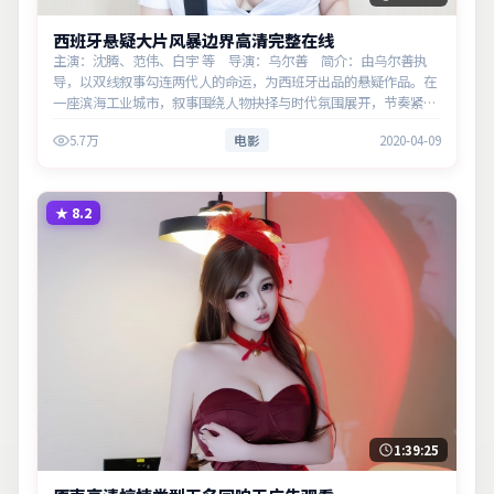
西班牙悬疑大片风暴边界高清完整在线
主演：沈腾、范伟、白宇 等 导演：乌尔善 简介：由乌尔善执
导，以双线叙事勾连两代人的命运，为西班牙出品的悬疑作品。在
一座滨海工业城市，叙事围绕人物抉择与时代氛围展开，节奏紧
凑，反转不断。主演以细腻表演撑起情感层次，兼顾观赏性与现实
5.7万
电影
2020-04-09
意义。
★
8.2
1:39:25