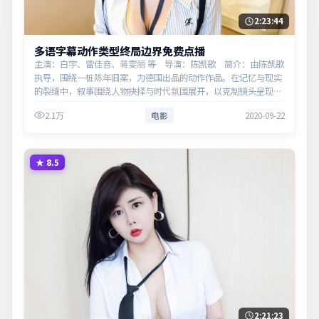
2:23:44
多语字幕动作类型终局边界免费点播
主演：白宇、雷佳音、蒋雯丽 等 导演：陈凯歌 简介：由陈凯歌
执导，围绕一桩陈年旧案，为德国出品的动作作品。在记忆与现实
的裂缝中，叙事围绕人物抉择与时代氛围展开，以克制镜头呈现群
像张力。主演以细腻表演撑起情感层次，兼顾观赏性与现实意义。
2.1万
电影
2020-09-22
★
8.5
2:21:23