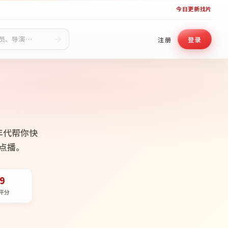
今日更新
找片
注册
登录
年代帮你快
点播。
.9
评分