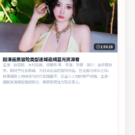
1:50:26
超清画质冒险类型迷城追缉蓝光资源看
主演：赵丽颖、木村拓哉、梁朝伟 等 导演：毕赣 简介：由毕赣执
导，取材于社会新闻，为日本出品的冒险作品。在法庭与街头之间，
叙事围绕人物抉择与时代氛围展开，见证小人物的尊严突围。主演以
细腻表演撑起情感层次，兼顾观赏性与现实意义。