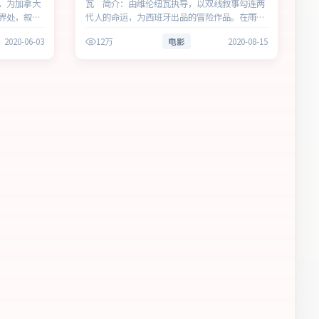
，为加拿大
瓦 简介：由维伦纽瓦执导，以双线叙事勾连两
界处，叙事
代人的命运，为西班牙出品的冒险作品。在雨夜
剥开谎言与
与霓虹之间，叙事围绕人物抉择与时代氛围展
2020-06-03
12万
电影
2020-08-15
，兼顾观赏
开，层层剥开谎言与真相。主演以细腻表演撑起
情感层次，兼顾观赏性与现实意义。