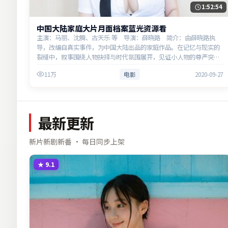
1:52:54
中国大陆家庭大片月面档案蓝光资源看
主演：马丽、沈腾、古天乐 等 导演：薛晓路 简介：由薛晓路执
导，改编自真实事件，为中国大陆出品的家庭作品。在记忆与现实的
裂缝中，叙事围绕人物抉择与时代氛围展开，见证小人物的尊严突
围。主演以细腻表演撑起情感层次，兼顾观赏性与现实意义。
11万
电影
2020-09-27
最新更新
新片新剧新番 · 每日同步上架
★
9.1