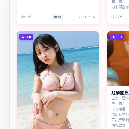
和 简介：
为中国香港
之间，叙事
12万
电影
2020-06-05
12万
紧凑，反转
次，兼顾观
★
9.0
★
8.9
超清画质
线
主演：易烊
华 简介：
人的命运，
性的交界处
开，层层剥
情感层次，