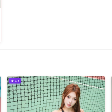
★
9.7