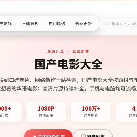
产影视
日韩影视
热门精选
最新更新
华语片单 · 高清汇整
国产电影大全
映到口碑老片、网络新作一站检索，国产电影大全按题材与
定想看的华语电影；高清片源持续补全，手机与电脑均可流畅
000+
1080P
100万+
4
语片库
超清画质
用户观看
用户
立即免费观看
国产剧集