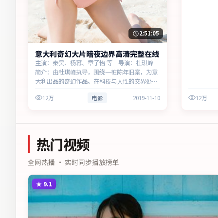
2:51:05
意大利奇幻大片暗夜边界高清完整在线
主演：秦昊、杨幂、章子怡 等 导演：杜琪峰
简介：由杜琪峰执导，围绕一桩陈年旧案，为意
大利出品的奇幻作品。在科技与人性的交界处，
叙事围绕人物抉择与时代氛围展开，见证小人物
12万
电影
2019-11-10
12万
的尊严突围。主演以细腻表演撑起情感层次，兼
顾观赏性与现实意义。
热门视频
全网热播 · 实时同步播放榜单
★
9.1