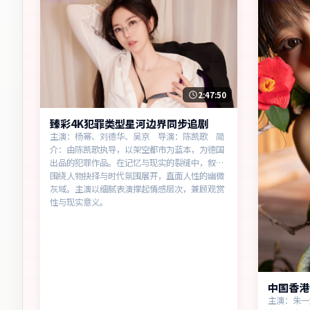
2:47:50
臻彩4K犯罪类型星河边界同步追剧
主演：杨幂、刘德华、吴京 导演：陈凯歌 简
介：由陈凯歌执导，以架空都市为蓝本，为德国
出品的犯罪作品。在记忆与现实的裂缝中，叙事
围绕人物抉择与时代氛围展开，直面人性的幽微
灰域。主演以细腻表演撑起情感层次，兼顾观赏
性与现实意义。
中国香港
主演：朱一