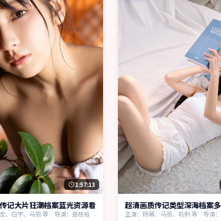
1:57:13
传记大片狂潮档案蓝光资源看
超清画质传记类型深海档案多
龙、白宇、马丽 等 导演：是枝裕
主演：杨幂、马丽、巩俐 等 导演