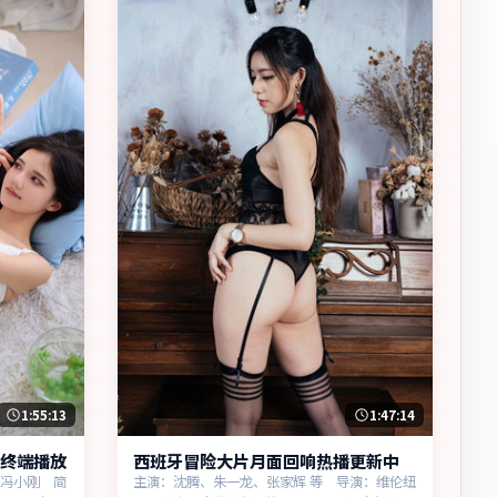
1:55:13
1:47:14
终端播放
西班牙冒险大片月面回响热播更新中
：冯小刚 简
主演：沈腾、朱一龙、张家辉 等 导演：维伦纽