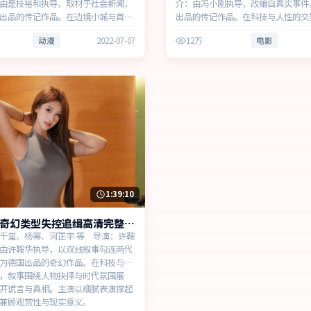
由是枝裕和执导，取材于社会新闻，
介：由冯小刚执导，改编自真实事件
出品的传记作品。在边境小城与首都
出品的传记作品。在科技与人性的交
围绕人物抉择与时代氛围展开，节奏
围绕人物抉择与时代氛围展开，层层
动漫
2022-07-07
12万
电影
不断。主演以细腻表演撑起情感层
真相。主演以细腻表演撑起情感层次
赏性与现实意义。
性与现实意义。
1:39:10
奇幻类型失控追缉高清完整在
千玺、杨幂、河正宇 等 导演：许鞍
由许鞍华执导，以双线叙事勾连两代
为德国出品的奇幻作品。在科技与人
，叙事围绕人物抉择与时代氛围展
开谎言与真相。主演以细腻表演撑起
兼顾观赏性与现实意义。