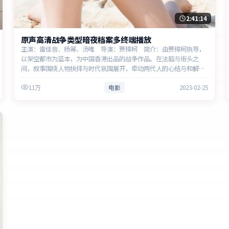
2:41:14
原声高清战争类型暗夜档案多终端播放
主演：雷佳音、杨幂、汤唯 导演：贾樟柯 简介：由贾樟柯执导，
以架空都市为蓝本，为中国香港出品的战争作品。在法庭与街头之
间，叙事围绕人物抉择与时代氛围展开，牵动两代人的心结与和解。
主演以细腻表演撑起情感层次，兼顾观赏性与现实意义。
11万
电影
2023-02-25