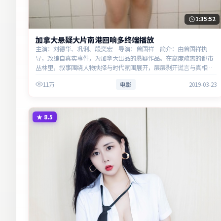
1:35:52
加拿大悬疑大片南港回响多终端播放
主演：刘德华、巩俐、段奕宏 导演：曾国祥 简介：由曾国祥执
导，改编自真实事件，为加拿大出品的悬疑作品。在高度疏离的都市
丛林里，叙事围绕人物抉择与时代氛围展开，层层剥开谎言与真相。
主演以细腻表演撑起情感层次，兼顾观赏性与现实意义。
11万
电影
2019-03-23
★
8.5