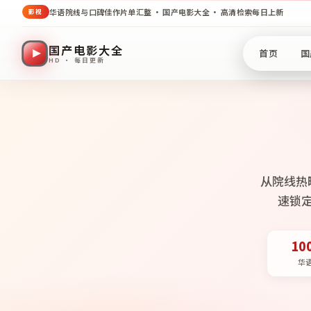
华语院线与口碑佳作片单汇整 · 国产电影大全 · 高清检索每日上新
影视
国产电影大全
首页
国
HD · 每日更新
从院线热
速锁
10
华